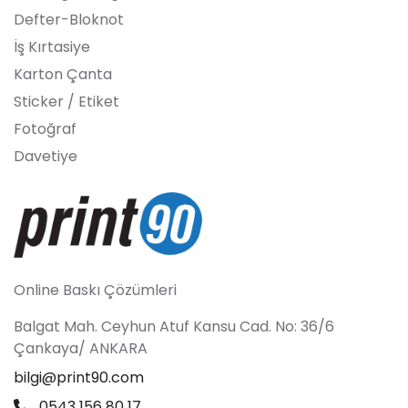
Defter-Bloknot
İş Kırtasiye
Karton Çanta
Sticker / Etiket
Fotoğraf
Davetiye
Online Baskı Çözümleri
Balgat Mah. Ceyhun Atuf Kansu Cad. No: 36/6
Çankaya/ ANKARA
bilgi@print90.com
0543 156 80 17