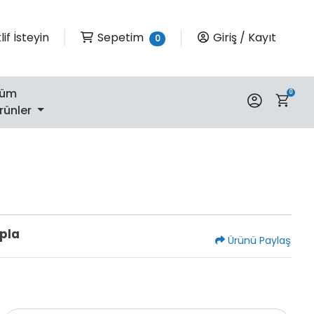
Sepetim
Giriş / Kayıt
if İsteyin
Sepetim
Giriş / Kayıt
0
Tüm
0
rünler
apla
Ürünü Paylaş