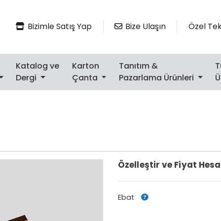
Bizimle Satış Yap
Bize Ulaşın
Bizimle Satış Yap
Bize Ulaşın
Özel Tekl
Katalog ve
Karton
Tanıtım &
Dergi
Çanta
Pazarlama Ürünleri
Ü
Özelleştir ve Fiyat Hes
Ebat