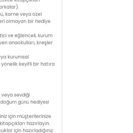
arkalar).
, karne veya özel
zeri olmayan bir hediye
tici ve eğlenceli, kurum
yen anaokulları, kreşler
ya kurumsal
yönelik keyifli bir hatıra
veya sevdiği
 doğum günü hediyesi
z için müşterilerinize
itapçıkları hazırlayın.
uklar için hazırladığınız