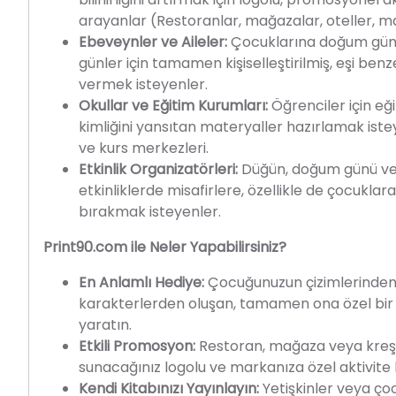
arayanlar (Restoranlar, mağazalar, oteller, m
Ebeveynler ve Aileler:
Çocuklarına doğum günü
günler için tamamen kişiselleştirilmiş, eşi ben
vermek isteyenler.
Okullar ve Eğitim Kurumları:
Öğrenciler için eği
kimliğini yansıtan materyaller hazırlamak iste
ve kurs merkezleri.
Etkinlik Organizatörleri:
Düğün, doğum günü ve
etkinliklerde misafirlere, özellikle de çocuklara 
bırakmak isteyenler.
Print90.com ile Neler Yapabilirsiniz?
En Anlamlı Hediye:
Çocuğunuzun çizimlerinden 
karakterlerden oluşan, tamamen ona özel bir
yaratın.
Etkili Promosyon:
Restoran, mağaza veya kreşini
sunacağınız logolu ve markanıza özel aktivite k
Kendi Kitabınızı Yayınlayın:
Yetişkinler veya çoc