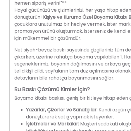
hemen sipariş verin!"**
Hayal gücünüzü ve çizimlerinizi, her yaşa hitap eden,
dönüştürün!
Kişiye ve Kuruma Özel Boyama Kitabı B
çocuklara unutulmaz bir hediye vermek, ister markan
promosyon ürünü oluşturmak, isterseniz de kendi es
için mükemmel bir çözümdür.
Net siyah-beyaz baskı sayesinde çizgileriniz tüm de
çıkarken, üzerine rahatça boyama yapılabilen 1. H
seçeneklerimiz, boyanın dağılmasını ve arkaya geçm
tel dikişli cildi, sayfaların tam düz açılmasına olana
detayların bile rahatça boyanmasını sağlar.
Bu Baskı Çözümü Kimler İçin?
Boyama kitabı baskısı, geniş bir kitleye hitap eden 
Yazarlar, Çizerler ve Sanatçılar:
Kendi özgün çiz
dönüştürerek satış yapmak isteyenler.
İşletmeler ve Markalar:
Müşteri sadakati oluş
bilinirliğini artırmak için logolu, promosyonel ak