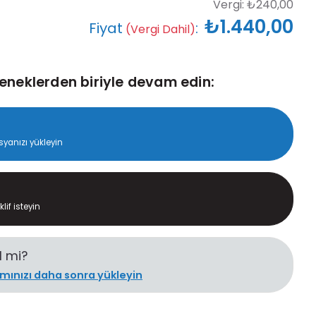
Vergi:
₺240,00
₺1.440,00
Fiyat
:
(Vergi Dahil)
eneklerden biriyle devam edin:
yanızı yükleyin
lif isteyin
l mi?
rımınızı daha sonra yükleyin