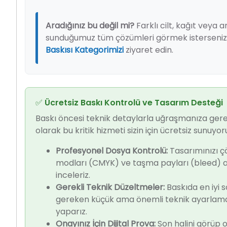
Aradığınız bu değil mi?
Farklı cilt, kağıt veya
sunduğumuz tüm çözümleri görmek isterseniz,
Baskısı Kategorimizi
ziyaret edin.
✅ Ücretsiz Baskı Kontrolü ve Tasarım Desteği
Baskı öncesi teknik detaylarla uğraşmanıza ger
olarak bu kritik hizmeti sizin için ücretsiz sunuyor
Profesyonel Dosya Kontrolü:
Tasarımınızı ç
modları (CMYK) ve taşma payları (bleed) a
inceleriz.
Gerekli Teknik Düzeltmeler:
Baskıda en iyi 
gereken küçük ama önemli teknik ayarlamalar
yaparız.
Onayınız İçin Dijital Prova:
Son halini görüp o