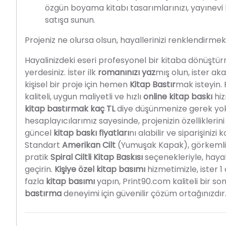
özgün boyama kitabı tasarımlarınızı, yayınevi 
satışa sunun.
Projeniz ne olursa olsun, hayallerinizi renklendirmek
Hayalinizdeki eseri profesyonel bir kitaba dönüştür
yerdesiniz. İster ilk
romanınızı yaz
mış olun, ister ak
kişisel bir proje için hemen
Kitap Bastır
mak isteyin.
kaliteli, uygun maliyetli ve hızlı
online kitap baskı
hiz
kitap bastırmak kaç TL
diye düşünmenize gerek yok; 
hesaplayıcılarımız sayesinde, projenizin özelliklerin
güncel
kitap baskı fiyatları
nı alabilir ve siparişinizi 
Standart
Amerikan Cilt
(Yumuşak Kapak), görkeml
pratik
Spiral Ciltli Kitap Baskısı
seçenekleriyle
, haya
geçirin.
Kişiye özel kitap basımı
hizmetimizle, ister 1
fazla
kitap basımı
yapın, Print90.com kaliteli bir so
bastırma
deneyimi için güvenilir çözüm ortağınızdır