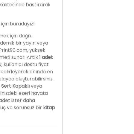
kalitesinde bastırarak
 için buradayız!
mek için doğru
ademik bir yayın veya
Print90.com, yüksek
meti sunar
.
Artık
1 adet
kullanıcı dostu fiyat
i belirleyerek anında en
kolayca oluşturabilirsiniz
.
i
Sert Kapaklı
veya
linizdeki eseri hayata
 adet ister daha
nuç ve sorunsuz bir
kitap
.