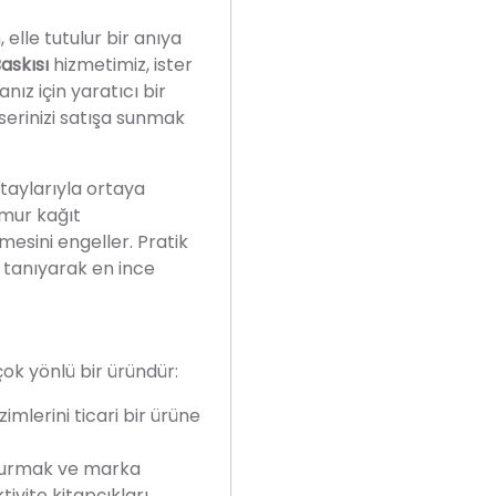
 elle tutulur bir anıya
askısı
hizmetimiz, ister
ız için yaratıcı bir
erinizi satışa sunmak
taylarıyla ortaya
amur kağıt
esini engeller. Pratik
k tanıyarak en ince
çok yönlü bir üründür:
imlerini ticari bir ürüne
turmak ve marka
tivite kitapçıkları