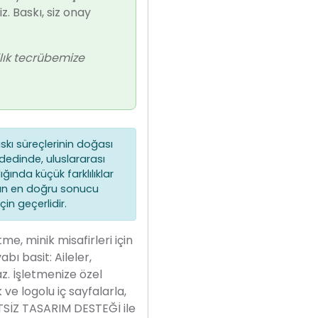
z. Baskı, siz onay
llık tecrübemize
kı süreçlerinin doğası
dedinde, uluslararası
ğında küçük farklılıklar
aman en doğru sonucu
in geçerlidir.
tme, minik misafirleri için
ı basit: Aileler,
z. İşletmenize özel
ve logolu iç sayfalarla,
RETSİZ TASARIM DESTEĞİ ile