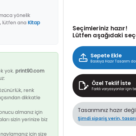
 amaca yönelik
 lütfen ana
Kitap
Seçimleriniz hazır!
Lütfen aşağıdaki seç
Sepete Ekle
Baskıya Hazır Tasarım dos
ek yok.
print90.com
uz:
Özel Teklif İste
Farklı varyasyonlar için tek
özünürlük, renk
çısından dikkatle
Tasarımınız hazır deği
sonucu almanız için
Şimdi sipariş verin, tasa
ı sizin yerinize biz
naylamanız için size