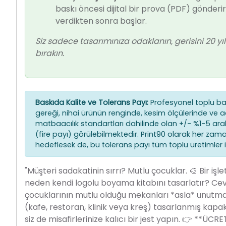
baskı öncesi dijital bir prova (PDF) gönderiri
verdikten sonra başlar.
Siz sadece tasarımınıza odaklanın, gerisini 20 yı
bırakın.
Baskıda Kalite ve Tolerans Payı:
Profesyonel toplu bas
gereği, nihai ürünün renginde, kesim ölçülerinde ve a
matbaacılık standartları dahilinde olan +/- %1-5 aralı
(fire payı) görülebilmektedir. Print90 olarak her z
hedeflesek de, bu tolerans payı tüm toplu üretimler iç
"Müşteri sadakatinin sırrı? Mutlu çocuklar. 🎨 Bir işle
neden kendi logolu boyama kitabını tasarlatır? Cevab
çocuklarının mutlu olduğu mekanları *asla* unutma
(kafe, restoran, klinik veya kreş) tasarlanmış kapak 
siz de misafirlerinize kalıcı bir jest yapın. 👉 **ÜC