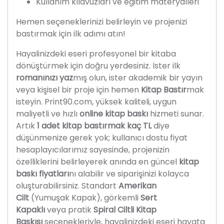
Kullanım kılavuzları ve eğitim materyalleri
Hemen seçeneklerinizi belirleyin ve projenizi
bastırmak için ilk adımı atın!
Hayalinizdeki eseri profesyonel bir kitaba
dönüştürmek için doğru yerdesiniz. İster ilk
romanınızı yaz
mış olun, ister akademik bir yayın
veya kişisel bir proje için hemen
Kitap Bastır
mak
isteyin.
Print90.com, yüksek kaliteli, uygun
maliyetli ve hızlı
online kitap baskı
hizmeti sunar
.
Artık
1 adet kitap bastırmak kaç TL
diye
düşünmenize gerek yok; kullanıcı dostu fiyat
hesaplayıcılarımız sayesinde, projenizin
özelliklerini belirleyerek anında en güncel
kitap
baskı fiyatları
nı alabilir ve siparişinizi kolayca
oluşturabilirsiniz
.
Standart
Amerikan
Cilt
(Yumuşak Kapak), görkemli
Sert
Kapaklı
veya pratik
Spiral Ciltli Kitap
Baskısı
seçenekleriyle
, hayalinizdeki eseri hayata